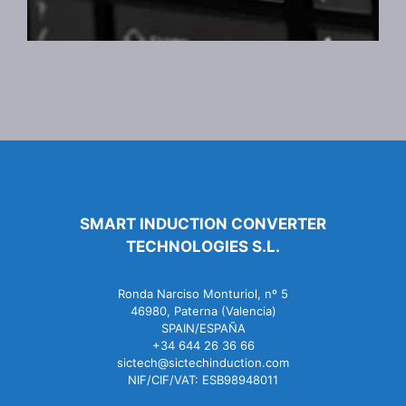
SMART INDUCTION CONVERTER
TECHNOLOGIES S.L.
Ronda Narciso Monturiol, nº 5
46980, Paterna (Valencia)
SPAIN/ESPAÑA
+34 644 26 36 66
sictech@sictechinduction.com
NIF/CIF/VAT: ESB98948011