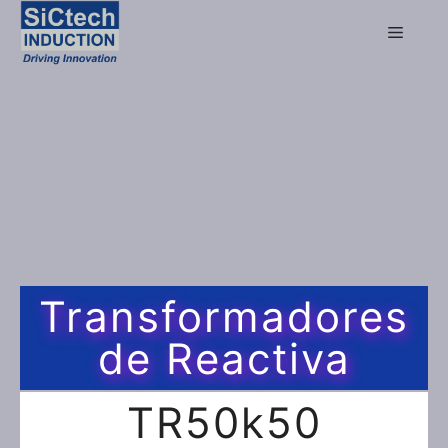
Transformadores
de Reactiva
TR50k50