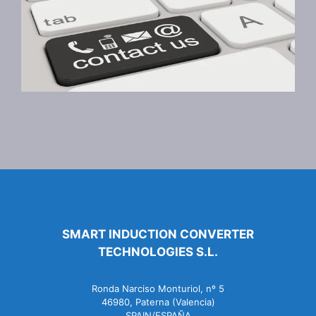
SMART INDUCTION CONVERTER
TECHNOLOGIES S.L.
Ronda Narciso Monturiol, nº 5
46980, Paterna (Valencia)
SPAIN/ESPAÑA