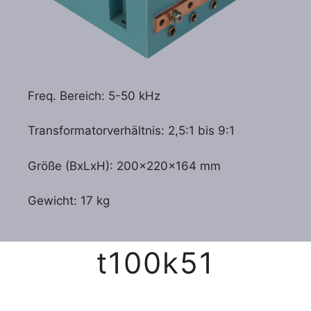
Freq. Bereich: 5-50 kHz
Transformatorverhältnis: 2,5:1 bis 9:1
Größe (BxLxH): 200x220x164 mm
Gewicht: 17 kg
t100k51