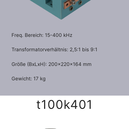
Freq. Bereich: 15-400 kHz
Transformatorverhältnis: 2,5:1 bis 9:1
Größe (BxLxH): 200x220x164 mm
Gewicht: 17 kg
t100k401