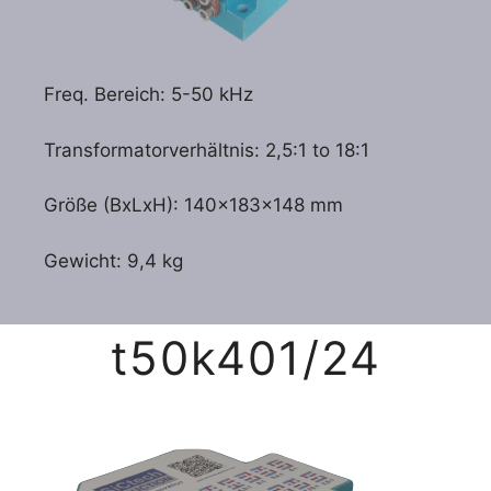
Freq. Bereich: 5-50 kHz
Transformatorverhältnis: 2,5:1 to 18:1
Größe (BxLxH): 140x183x148 mm
Gewicht: 9,4 kg
t50k401/24