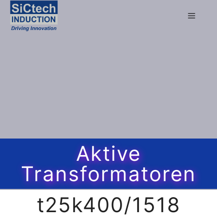
Aktive
Transformatoren
t25k400/1518